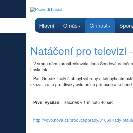
Hlavní
O nás
Činnost
Sponz
Natáčení pro televizi 
V srpnu nám zprostředkovala Jana Šmídová natáčení 
Loskuták.
Pan Gondík i celý štáb byl výbroný a tak byla atmosf
ukázal, že to pro diváky bylo určitě přínosné a to hned
První vysílání
- začátek v 1 minutu 40 sec.
http://voyo.nova.cz/product/porady/31050-rady-ptak