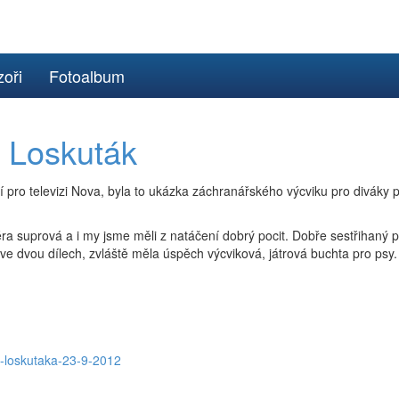
oři
Fotoalbum
- Loskuták
pro televizi Nova, byla to ukázka záchranářského výcviku pro diváky 
éra suprová a i my jsme měli z natáčení dobrý pocit. Dobře sestřihaný 
 ve dvou dílech, zvláště měla úspěch výcviková, játrová buchta pro psy.
a-loskutaka-23-9-2012