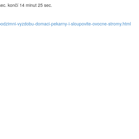
sec. končí 14 minut 25 sec.
e-podzimni-vyzdobu-domaci-pekarny-i-sloupovite-ovocne-stromy.html